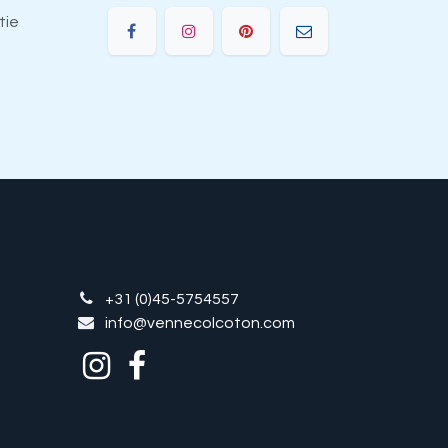
tie
e
+31 (0)45-5754557
info@vennecolcoton.com