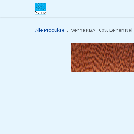
Zum Inhalt springen
Home
Über uns​
Shop
Suppo
Alle Produkte
Venne KBA 100% Leinen Nel 1