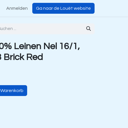
Anmelden
Ga naar de Louët website
% Leinen Nel 16/1,
3 Brick Red
n Warenkorb