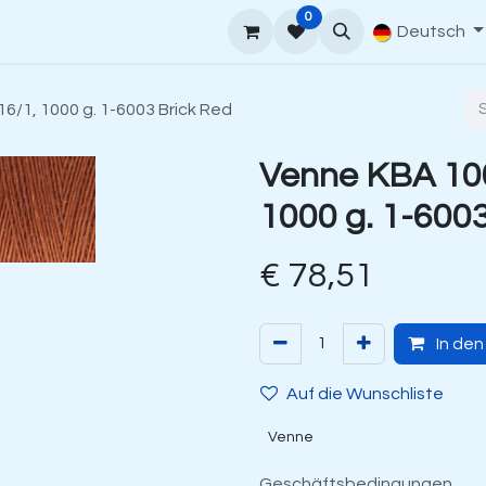
0
rt
Venne Garnführer
Bestellanleitung
Contact
Deutsch
6/1, 1000 g. 1-6003 Brick Red
Venne KBA 100
1000 g. 1-600
€
78,51
In de
Auf die Wunschliste
Venne
Geschäftsbedingungen