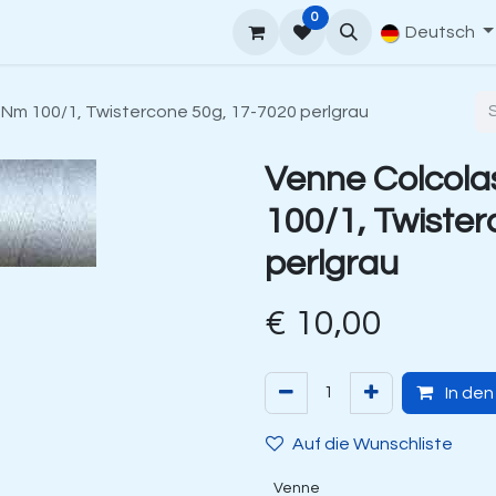
0
rt
Venne Garnführer
Bestellanleitung
Contact
Deutsch
 Nm 100/1, Twistercone 50g, 17-7020 perlgrau
Venne Colcola
100/1, Twiste
perlgrau
€
10,00
In de
Auf die Wunschliste
Venne