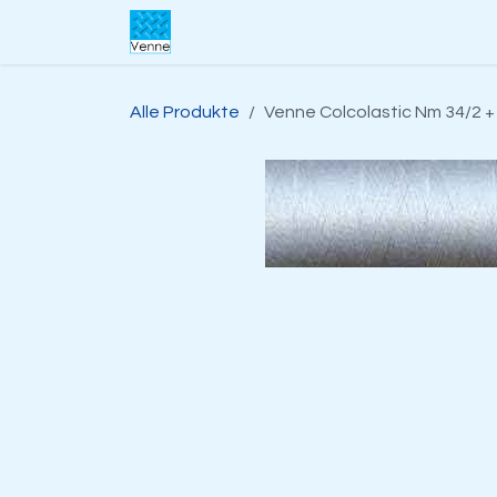
Zum Inhalt springen
Home
Über uns​
Shop
Suppo
Alle Produkte
Venne Colcolastic Nm 34/2 +