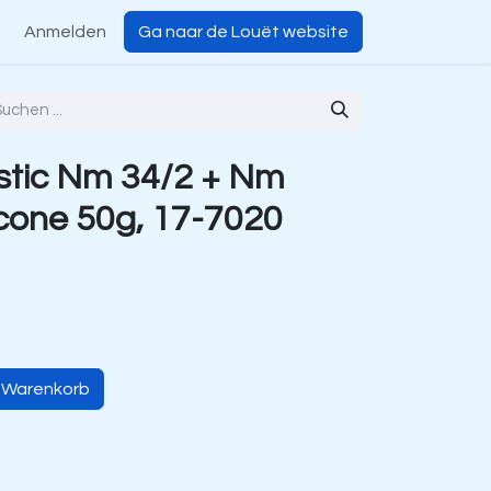
Anmelden
Ga naar de Louët website
stic Nm 34/2 + Nm
rcone 50g, 17-7020
n Warenkorb