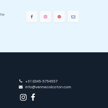
tie
e
+31 (0)45-5754557
info@vennecolcoton.com