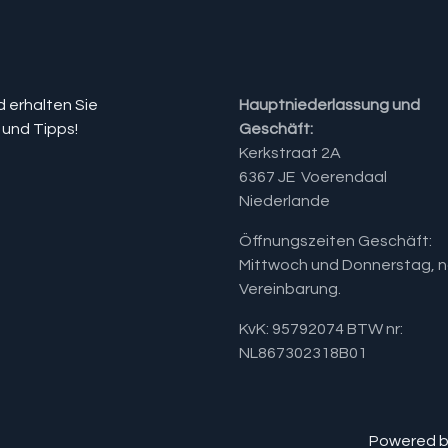
d erhalten Sie
Hauptniederlassung und
 und Tipps!
Geschäft:
Kerkstraat 2A
6367 JE Voerendaal
Niederlande
Öffnungszeiten Geschäft:
Mittwoch und Donnerstag, 
Vereinbarung.​
KvK: 95792074 BTW nr:
NL867302318B01
Powered 