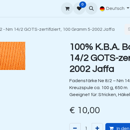
0
rt
Venne Garnführer
Bestellanleitung
Contact
Deutsch
2 - Nm 14/2 GOTS-zertifiziert, 100 Gramm 5-2002 Jaffa
100% K.B.A. B
14/2 GOTS-zert
2002 Jaffa
Fadenstärke Ne 8/2 – Nm 14
Kreuzspule ca. 100 g, 650 m.
Geeignet für: Stricken, Häke
€
10,00
In de