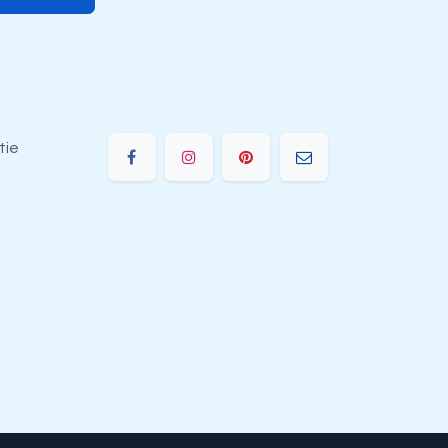
tie
e