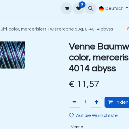
0
rt
Venne Garnführer
Bestellanleitung
Contact
Deutsch
ti-color, mercerisiert Twistercone 50g, 8-4014 abyss
Venne Baumwo
color, merceris
4014 abyss
€
11,57
In de
Auf die Wunschliste
Venne