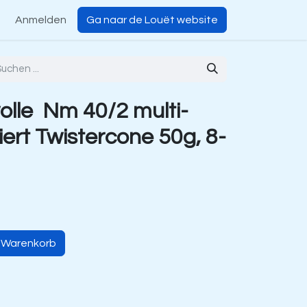
Anmelden
Ga naar de Louët website
lle Nm 40/2 multi-
iert Twistercone 50g, 8-
n Warenkorb