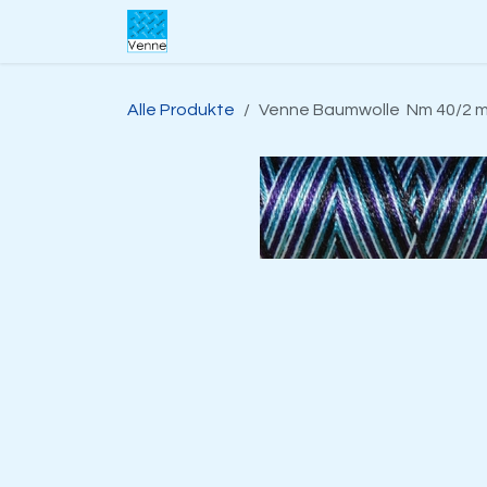
Zum Inhalt springen
Home
Über uns​
Shop
Suppo
Alle Produkte
Venne Baumwolle Nm 40/2 mul