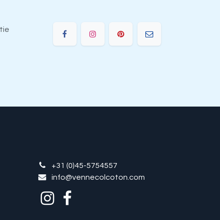
tie
e
+31 (0)45-5754557
info@vennecolcoton.com