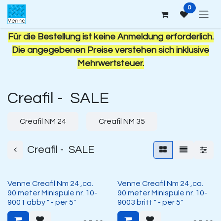
Zum Inhalt springen
0
Für die Bestellung ist keine Anmeldung erforderlich.
Die angegebenen Preise verstehen sich inklusive
Mehrwertsteuer.
Creafil - SALE
Creafil NM 24
Creafil NM 35
Creafil - SALE
Venne Creafil Nm 24 ,ca.
Venne Creafil Nm 24 ,ca.
90 meter Minispule nr. 10-
90 meter Minispule nr. 10-
9001 abby " - per 5"
9003 britt " - per 5"