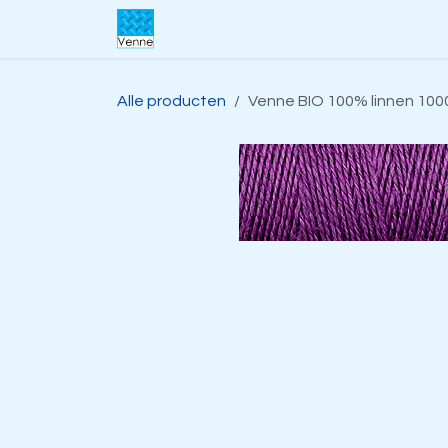
Overslaan naar inhoud
Home
Over ons
Webwinkel
S
Alle producten
Venne BIO 100% linnen 1000 