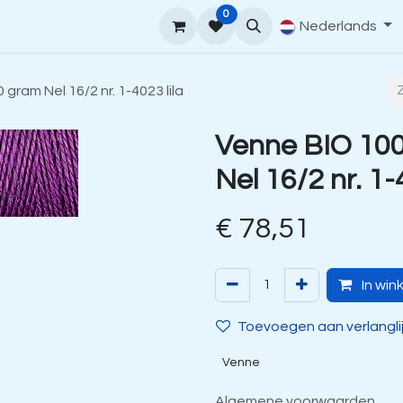
0
upport
Venne Yarn Gids
Hoe te bestellen
Nederlands
Contact
gram Nel 16/2 nr. 1-4023 lila
Venne BIO 100
Nel 16/2 nr. 1-
€
78,51
In win
Toevoegen aan verlangli
Venne
Algemene voorwaarden