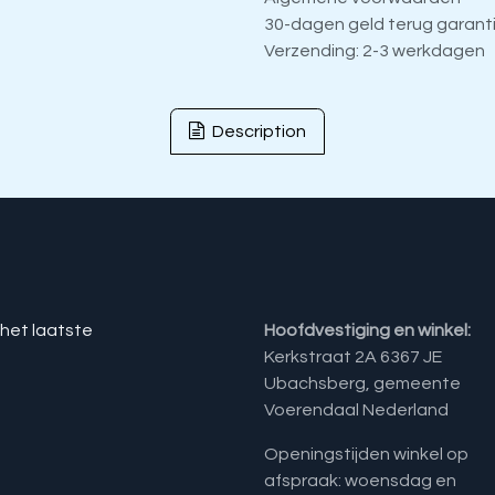
30-dagen geld terug garant
Verzending: 2-3 werkdagen
Description
 het laatste
Hoofdvestiging en winkel:
Kerkstraat 2A 6367 JE
Ubachsberg, gemeente
Voerendaal Nederland
Openingstijden winkel op
afspraak: woensdag en