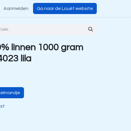
Aanmelden
Ga naar de Louët website
% linnen 1000 gram
4023 lila
kelmandje
jst