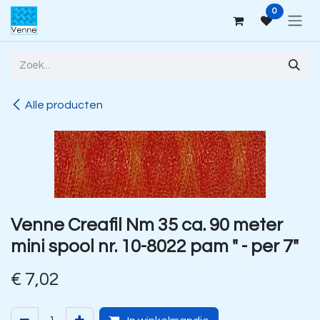
Overslaan naar inhoud
0
Alle producten
Venne Creafil Nm 35 ca. 90 meter
mini spool nr. 10-8022 pam " - per 7"
€
7,02