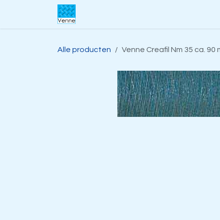
Overslaan naar inhoud
Home
Over ons
Webwinkel
S
Alle producten
Venne Creafil Nm 35 ca. 90 m