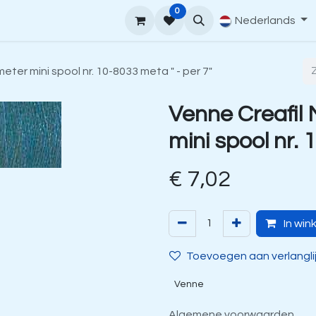
0
upport
Venne Yarn Gids
Hoe te bestellen
Nederlands
Contact
eter mini spool nr. 10-8033 meta " - per 7"
Venne Creafil
mini spool nr. 
€
7,02
In win
Toevoegen aan verlangli
Venne
Algemene voorwaarden