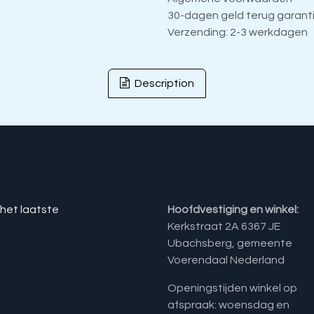
30-dagen geld terug garant
Verzending: 2-3 werkdagen
Description
 het laatste
Hoofdvestiging en winkel:
Kerkstraat 2A 6367 JE
Ubachsberg, gemeente
Voerendaal Nederland
Openingstijden winkel op
afspraak: woensdag en