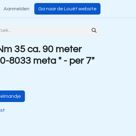
Aanmelden
Ga naar de Louët website
 Nm 35 ca. 90 meter
10-8033 meta " - per 7"
kelmandje
jst