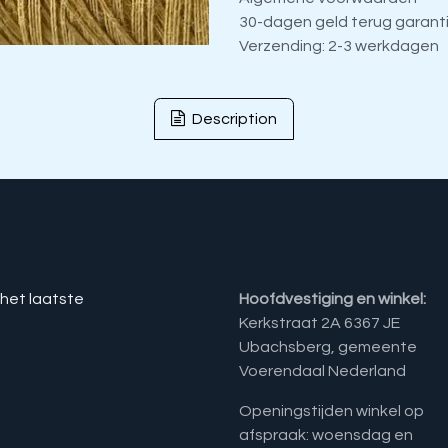
30-dagen geld terug garant
Verzending: 2-3 werkdagen
Description
 het laatste
Hoofdvestiging en winkel:
Kerkstraat 2A 6367 JE
Ubachsberg, gemeente
Voerendaal Nederland
Openingstijden winkel op
afspraak: woensdag en