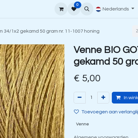
0
upport
Venne Yarn Gids
Hoe te bestellen
Nederlands
Contact
 34/1x2 gekamd 50 gram nr. 11-1007 honing
Venne BIO GO
gekamd 50 gra
€
5,00
In win
Toevoegen aan verlangli
Venne
Algemene voorwaarden