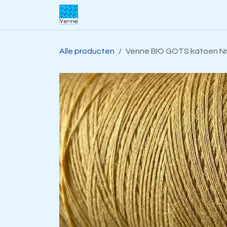
Overslaan naar inhoud
Home
Over ons
Webwinkel
S
Alle producten
Venne BIO GOTS katoen Nm