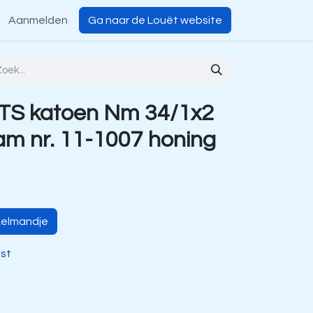
Aanmelden
Ga naar de Louët website
TS katoen Nm 34/1x2
m nr. 11-1007 honing
kelmandje
jst