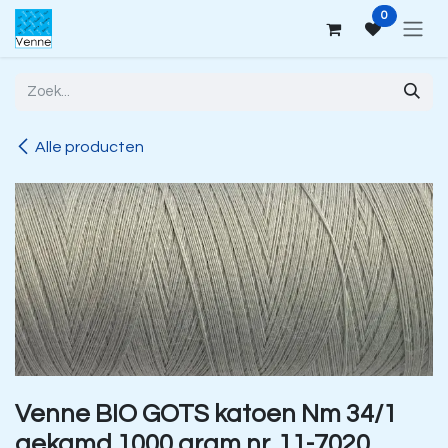
Overslaan naar inhoud
0
Alle producten
Venne BIO GOTS katoen Nm 34/1
gekamd 1000 gram nr. 11-7020