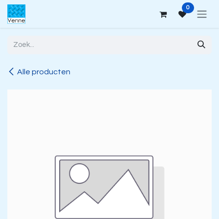
Overslaan naar inhoud
0
Alle producten