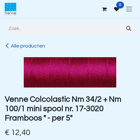
Overslaan naar inhoud
0
Alle producten
Venne Colcolastic Nm 34/2 + Nm
100/1 mini spool nr. 17-3020
Framboos " - per 5"
€
12,40