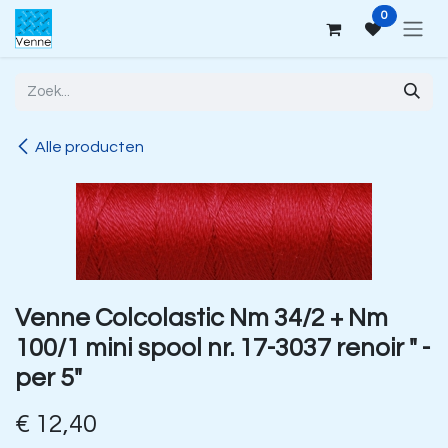
Overslaan naar inhoud
0
Alle producten
Venne Colcolastic Nm 34/2 + Nm
100/1 mini spool nr. 17-3037 renoir " -
per 5"
€
12,40