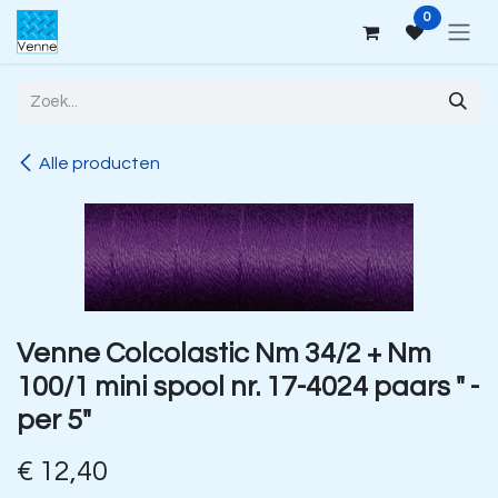
Overslaan naar inhoud
0
Alle producten
Venne Colcolastic Nm 34/2 + Nm
100/1 mini spool nr. 17-4024 paars " -
per 5"
€
12,40