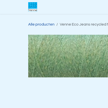
Overslaan naar inhoud
Home
Over ons
Webwinkel
S
Alle producten
Venne Eco Jeans recycled 