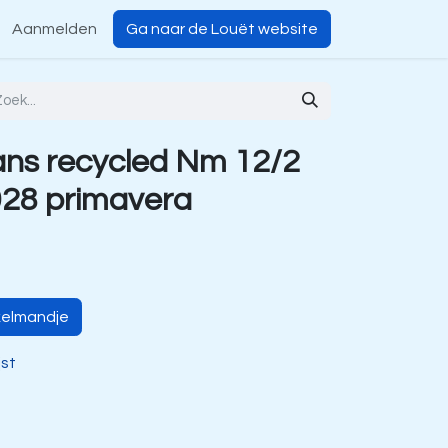
Aanmelden
Ga naar de Louët website
ns recycled Nm 12/2
28 primavera
kelmandje
jst