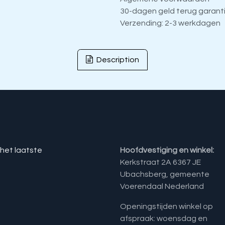
30-dagen geld terug garant
Verzending: 2-3 werkdagen
Description
 het laatste
Hoofdvestiging en winkel:
Kerkstraat 2A 6367 JE
Ubachsberg, gemeente
Voerendaal Nederland
Openingstijden winkel op
afspraak: woensdag en