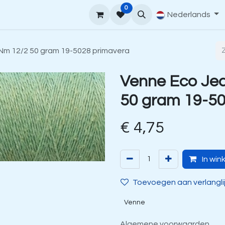
0
upport
Venne Yarn Gids
Hoe te bestellen
Nederlands
Contact
Nm 12/2 50 gram 19-5028 primavera
Venne Eco Jea
50 gram 19-50
€
4,75
In win
Toevoegen aan verlangli
Venne
Algemene voorwaarden