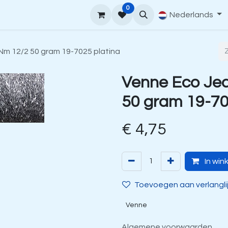
0
upport
Venne Yarn Gids
Hoe te bestellen
Nederlands
Contact
Nm 12/2 50 gram 19-7025 platina
Venne Eco Jea
50 gram 19-70
€
4,75
In win
Toevoegen aan verlangli
Venne
Algemene voorwaarden