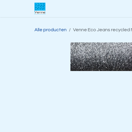
Overslaan naar inhoud
Home
Over ons
Webwinkel
S
Alle producten
Venne Eco Jeans recycled 