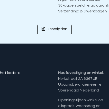
30-dagen geld terug garant
Verzending: 2-3 werkdagen
Description
 het laatste
Hoofdvestiging en winkel:
Kerkstraat 2A 6367 JE
Ubachsberg, gemeente
Voerendaal Nederland
Openingstijden winkel op
afspraak: woensdag en