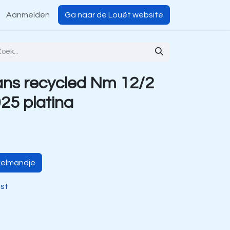
Aanmelden
Ga naar de Louët website
ns recycled Nm 12/2
25 platina
kelmandje
jst