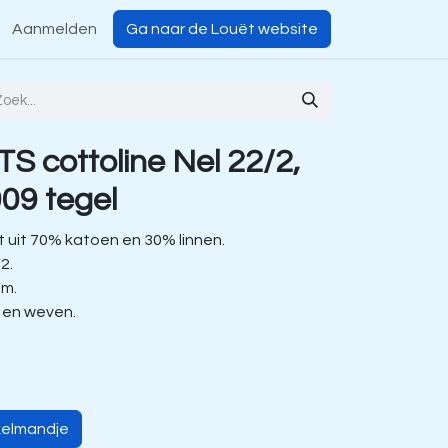
Aanmelden
Ga naar de Louët website
S cottoline Nel 22/2,
09 tegel
 uit 70% katoen en 30% linnen.
/2.
 m.
n en weven.
kelmandje