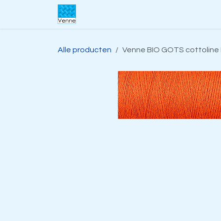
Overslaan naar inhoud
Home
Over ons
Webwinkel
S
Alle producten
Venne BIO GOTS cottoline 