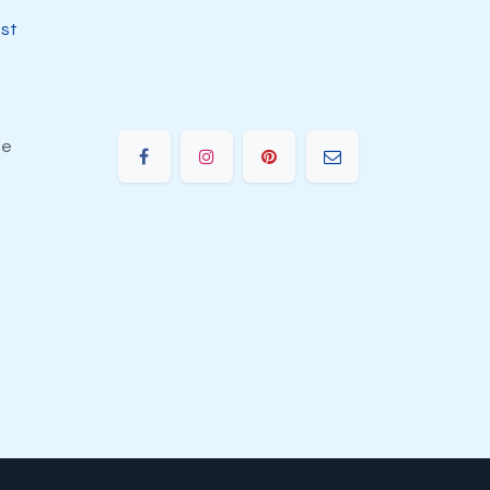
jst
ie