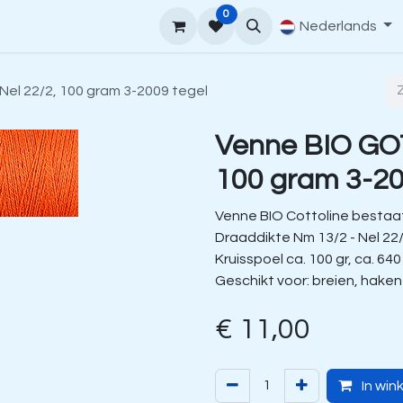
0
upport
Venne Yarn Gids
Hoe te bestellen
Nederlands
Contact
Nel 22/2, 100 gram 3-2009 tegel
Venne BIO GOT
100 gram 3-20
Venne BIO Cottoline bestaat
Draaddikte Nm 13/2 - Nel 22
Kruisspoel ca. 100 gr, ca. 640
Geschikt voor: breien, hake
€
11,00
In win