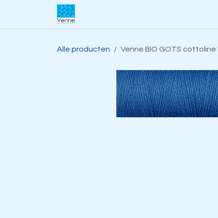
Overslaan naar inhoud
Home
Over ons
Webwinkel
S
Alle producten
Venne BIO GOTS cottoline 