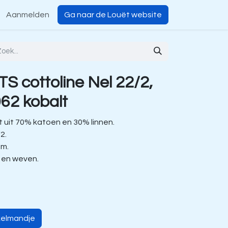
Aanmelden
Ga naar de Louët website
S cottoline Nel 22/2,
62 kobalt
 uit 70% katoen en 30% linnen.
/2.
 m.
n en weven.
kelmandje