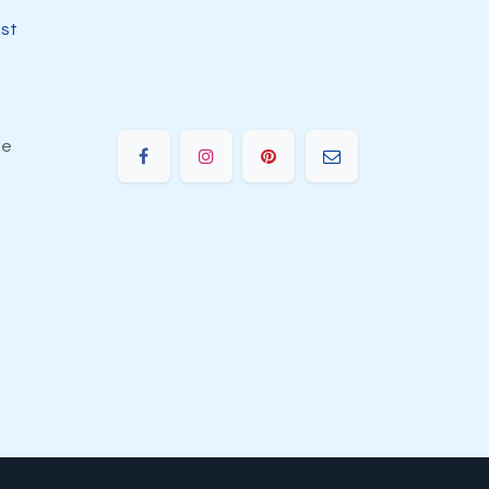
jst
ie