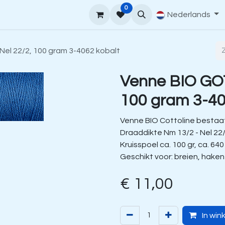
0
upport
Venne Yarn Gids
Hoe te bestellen
Nederlands
Contact
Nel 22/2, 100 gram 3-4062 kobalt
Venne BIO GOT
100 gram 3-40
Venne BIO Cottoline bestaat
Draaddikte Nm 13/2 - Nel 22
Kruisspoel ca. 100 gr, ca. 640
Geschikt voor: breien, hake
€
11,00
In win