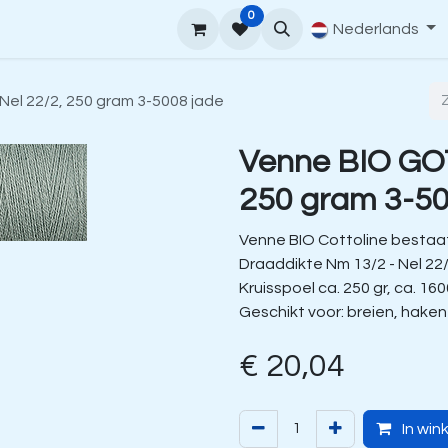
0
upport
Venne Yarn Gids
Hoe te bestellen
Nederlands
Contact
Nel 22/2, 250 gram 3-5008 jade
Venne BIO GOT
250 gram 3-50
Venne BIO Cottoline bestaat
Draaddikte Nm 13/2 - Nel 22
Kruisspoel ca. 250 gr, ca. 16
Geschikt voor: breien, hake
€
20,04
In win