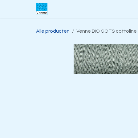
Overslaan naar inhoud
Home
Over ons
Webwinkel
S
Alle producten
Venne BIO GOTS cottoline 