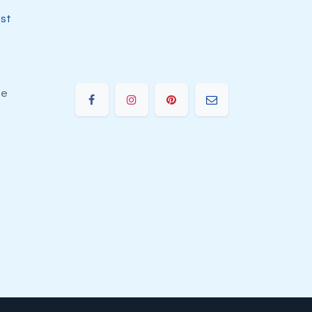
jst
ie