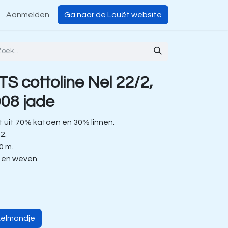
Aanmelden
Ga naar de Louët website
S cottoline Nel 22/2,
08 jade
 uit 70% katoen en 30% linnen.
/2.
00 m.
n en weven.
kelmandje