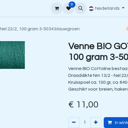
0
upport
Venne Yarn Gids
Hoe te bestellen
Nederlands
Contact
Nel 22/2, 100 gram 3-5034 blauwgroen
Venne BIO GOT
100 gram 3-5
Venne BIO Cottoline bestaat
Draaddikte Nm 13/2 - Nel 22
Kruisspoel ca. 100 gr, ca. 640
Geschikt voor: breien, hake
€
11,00
In win