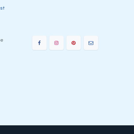
jst
ie