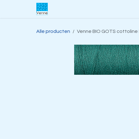
Overslaan naar inhoud
Home
Over ons
Webwinkel
S
Alle producten
Venne BIO GOTS cottoline 