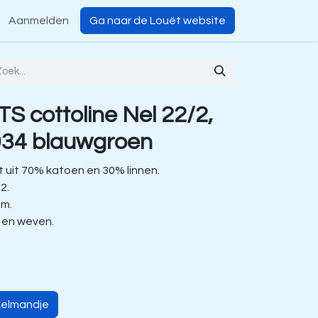
Aanmelden
Ga naar de Louët website
S cottoline Nel 22/2,
034 blauwgroen
 uit 70% katoen en 30% linnen.
/2.
 m.
n en weven.
kelmandje