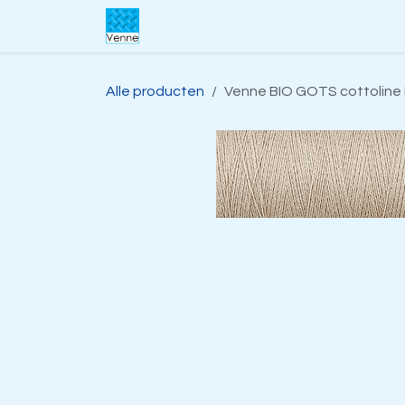
Overslaan naar inhoud
Home
Over ons
Webwinkel
S
Alle producten
Venne BIO GOTS cottoline 