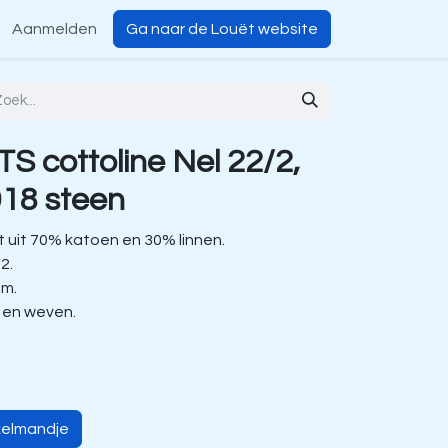
Aanmelden
Ga naar de Louët website
S cottoline Nel 22/2,
18 steen
 uit 70% katoen en 30% linnen.
/2.
 m.
n en weven.
kelmandje