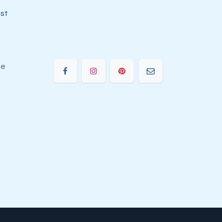
jst
ie