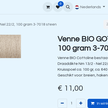
0
upport
Venne Yarn Gids
Hoe te bestellen
Nederlands
Contact
Nel 22/2, 100 gram 3-7018 steen
Venne BIO GOT
100 gram 3-70
Venne BIO Cottoline bestaat
Draaddikte Nm 13/2 - Nel 22
Kruisspoel ca. 100 gr, ca. 640
Geschikt voor: breien, hake
€
11,00
In win