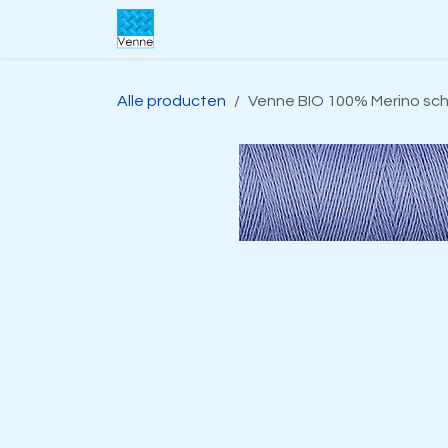
Overslaan naar inhoud
Home
Over ons
Webwinkel
S
Alle producten
Venne BIO 100% Merino sc