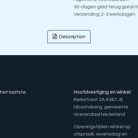
30-dagen geld terug garant
Verzending: 2-3 werkdagen
Description
 het laatste
Hoofdvestiging en winkel:
Kerkstraat 2A 6367 JE
Ubachsberg, gemeente
Voerendaal Nederland
Openingstijden winkel op
afspraak: woensdag en