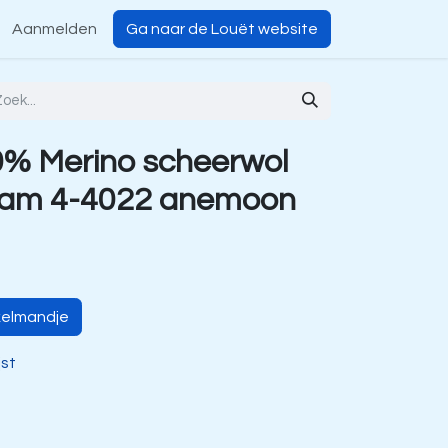
Aanmelden
Ga naar de Louët website
% Merino scheerwol
ram 4-4022 anemoon
kelmandje
jst