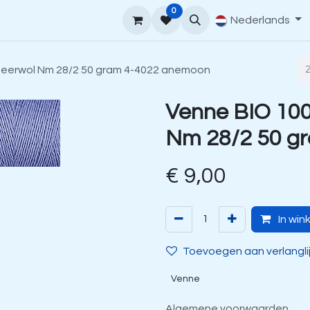
0
upport
Venne Yarn Gids
Hoe te bestellen
Nederlands
Contact
heerwol Nm 28/2 50 gram 4-4022 anemoon
Venne BIO 100
Nm 28/2 50 g
€
9,00
In win
Toevoegen aan verlangli
Venne
Algemene voorwaarden