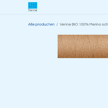
Overslaan naar inhoud
Home
Over ons
Webwinkel
S
Alle producten
Venne BIO 100% Merino sche