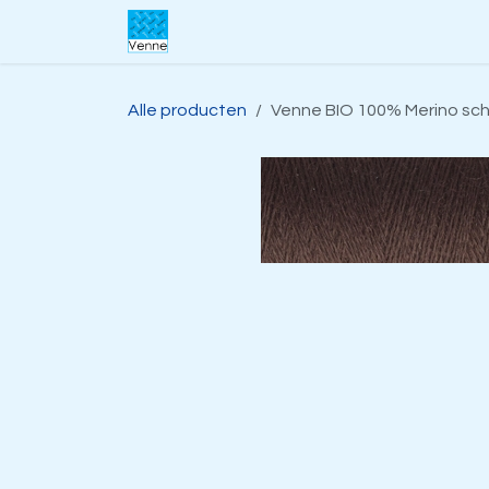
Overslaan naar inhoud
Home
Over ons
Webwinkel
S
Alle producten
Venne BIO 100% Merino sc