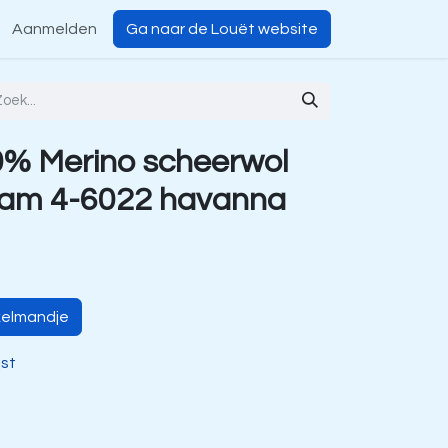
Aanmelden
Ga naar de Louët website
% Merino scheerwol
ram 4-6022 havanna
kelmandje
jst