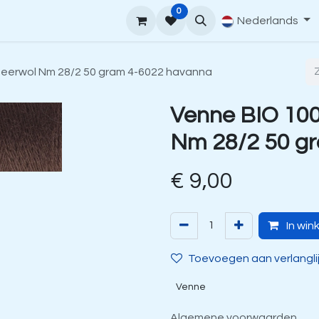
0
upport
Venne Yarn Gids
Hoe te bestellen
Nederlands
Contact
heerwol Nm 28/2 50 gram 4-6022 havanna
Venne BIO 100
Nm 28/2 50 g
€
9,00
In win
Toevoegen aan verlangli
Venne
Algemene voorwaarden