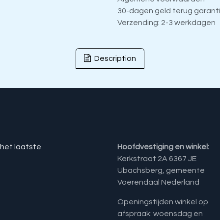
30-dagen geld terug garant
Verzending: 2-3 werkdagen
Description
 het laatste
Hoofdvestiging en winkel:
Kerkstraat 2A 6367 JE
Ubachsberg, gemeente
Voerendaal Nederland
Openingstijden winkel op
afspraak: woensdag en