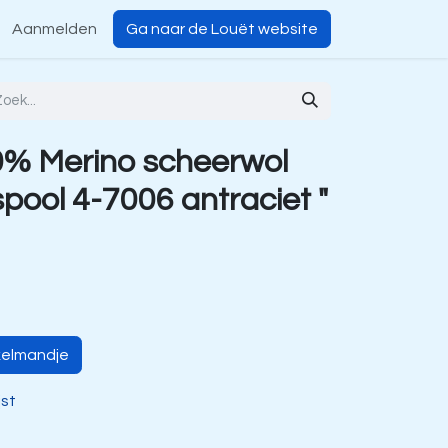
Aanmelden
Ga naar de Louët website
% Merino scheerwol
pool 4-7006 antraciet "
kelmandje
jst