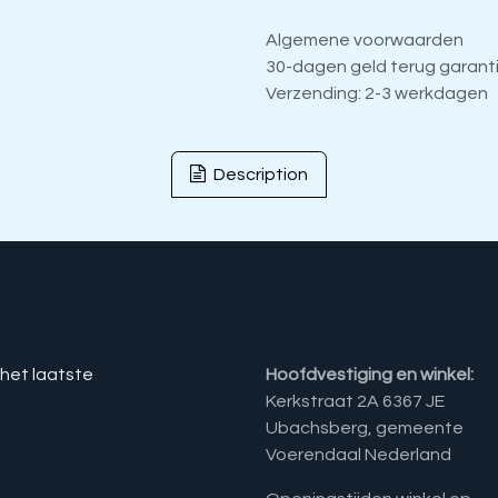
Algemene voorwaarden
30-dagen geld terug garant
Verzending: 2-3 werkdagen
Description
 het laatste
Hoofdvestiging en winkel:
Kerkstraat 2A 6367 JE
Ubachsberg, gemeente
Voerendaal Nederland