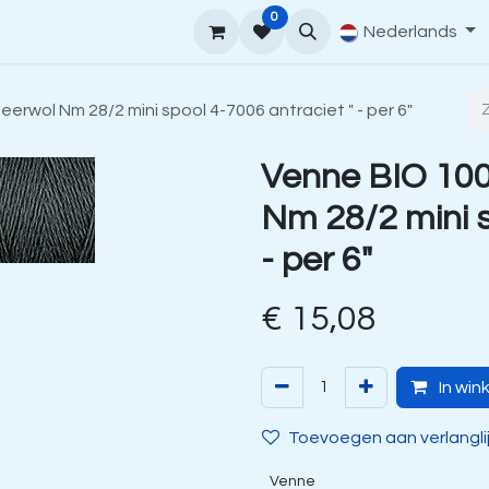
0
upport
Venne Yarn Gids
Hoe te bestellen
Nederlands
Contact
erwol Nm 28/2 mini spool 4-7006 antraciet " - per 6"
Venne BIO 100
Nm 28/2 mini s
- per 6"
€
15,08
In win
Toevoegen aan verlangli
Venne