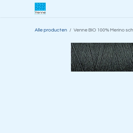
Overslaan naar inhoud
Home
Over ons
Webwinkel
S
Alle producten
Venne BIO 100% Merino sche