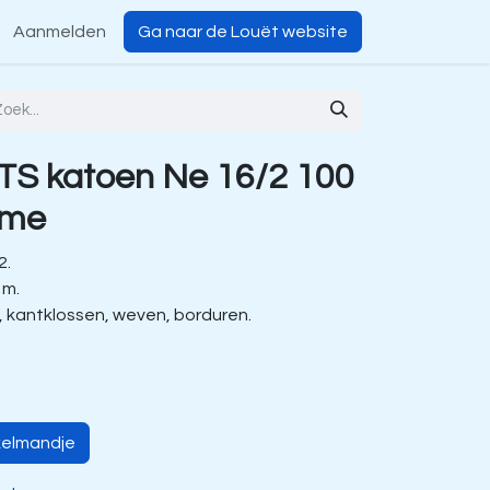
Aanmelden
Ga naar de Louët website
TS katoen Ne 16/2 100
ime
2.
 m.
, kantklossen, weven, borduren.
kelmandje