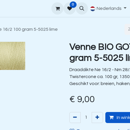
0
upport
Venne Yarn Gids
Hoe te bestellen
Nederlands
Contact
16/2 100 gram 5-5025 lime
Venne BIO GO
gram 5-5025 l
Draaddikte Ne 16/2 - Nm 28/
Twistercone ca. 100 gr, 1350
Geschikt voor: breien, haken
€
9,00
In win