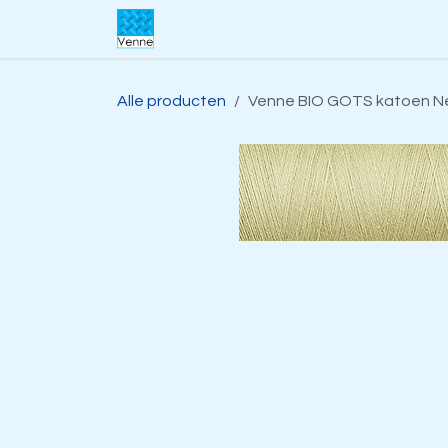
Overslaan naar inhoud
Home
Over ons
Webwinkel
S
Alle producten
Venne BIO GOTS katoen Ne 