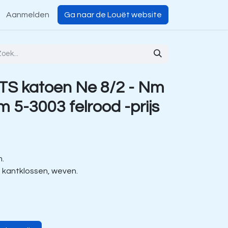
Aanmelden
Ga naar de Louët website
TS katoen Ne 8/2 - Nm
 5-3003 felrood -prijs
.
m.
, kantklossen, weven.