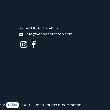
+31 (0)45-5754557
info@vennecolcoton.com
oor
- De #1
Open source e-commerce