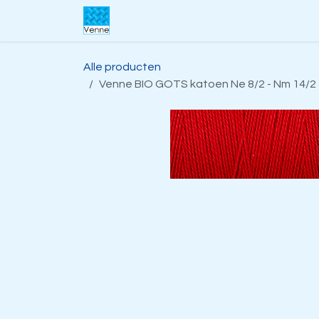
Overslaan naar inhoud
Home
Over ons
Webwinkel
S
Alle producten
Venne BIO GOTS katoen Ne 8/2 - Nm 14/2 10