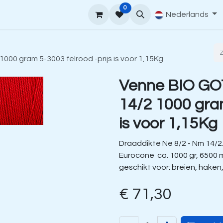
0
upport
Venne Yarn Gids
Hoe te bestellen
Nederlands
Contact
00 gram 5-3003 felrood -prijs is voor 1,15Kg
Venne BIO GO
14/2 1000 gram
is voor 1,15Kg
Draaddikte Ne 8/2 - Nm 14/2
Eurocone ca. 1000 gr, 6500 
geschikt voor: breien, haken
€
71,30