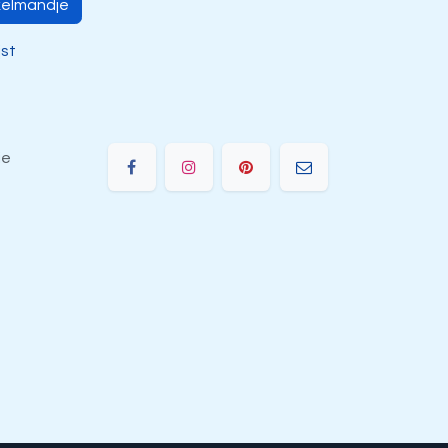
kelmandje
jst
ie