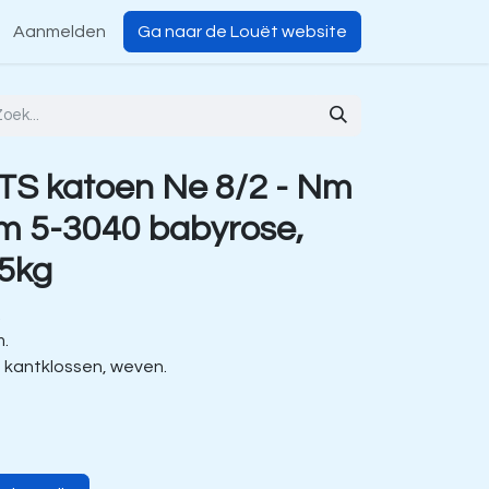
Aanmelden
Ga naar de Louët website
TS katoen Ne 8/2 - Nm
m 5-3040 babyrose,
15kg
.
m.
, kantklossen, weven.