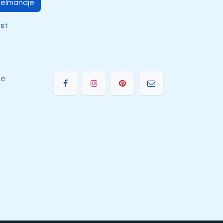
kelmandje
jst
ie