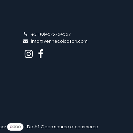
+31 (0)45-5754557
info@vennecolcoton.com
oor
- De #1
Open source e-commerce