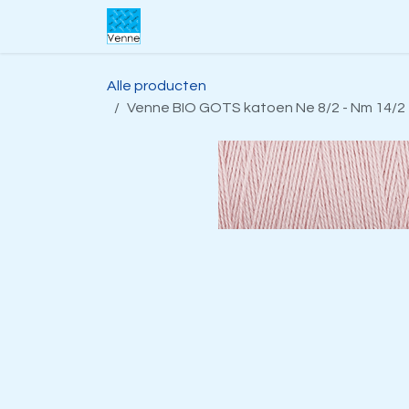
Overslaan naar inhoud
Home
Over ons
Webwinkel
S
Alle producten
Venne BIO GOTS katoen Ne 8/2 - Nm 14/2 1