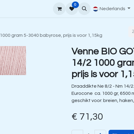
0
upport
Venne Yarn Gids
Hoe te bestellen
Nederlands
Contact
000 gram 5-3040 babyrose, prijs is voor 1,15kg
Venne BIO GO
14/2 1000 gra
prijs is voor 1,
Draaddikte Ne 8/2 - Nm 14/2
Eurocone ca. 1000 gr, 6500 
geschikt voor: breien, haken
€
71,30