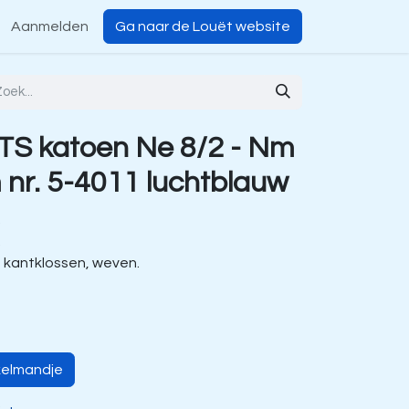
Aanmelden
Ga naar de Louët website
TS katoen Ne 8/2 - Nm
 nr. 5-4011 luchtblauw
.
.
, kantklossen, weven.
kelmandje