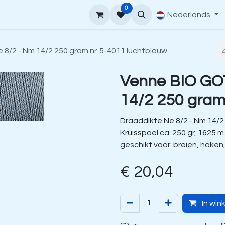
0
upport
Venne Yarn Gids
Hoe te bestellen
Nederlands
Contact
8/2 - Nm 14/2 250 gram nr. 5-4011 luchtblauw
Venne BIO GO
14/2 250 gram
Draaddikte Ne 8/2 - Nm 14/2
Kruisspoel ca. 250 gr, 1625 m
geschikt voor: breien, haken
€
20,04
In win