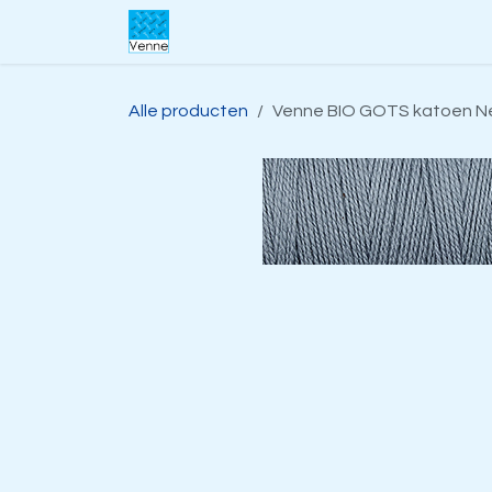
Overslaan naar inhoud
Home
Over ons
Webwinkel
S
Alle producten
Venne BIO GOTS katoen Ne 