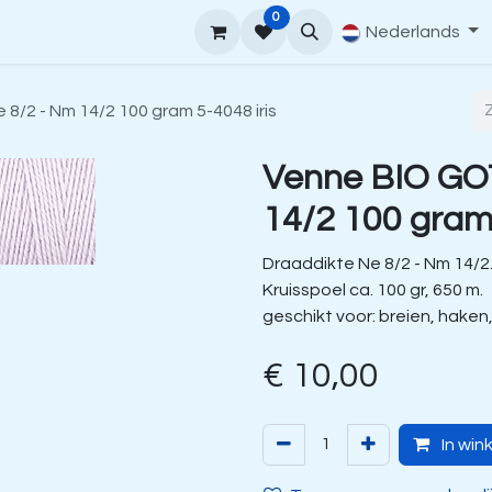
0
upport
Venne Yarn Gids
Hoe te bestellen
Nederlands
Contact
/2 - Nm 14/2 100 gram 5-4048 iris
Venne BIO GO
14/2 100 gram 
Draaddikte Ne 8/2 - Nm 14/2
Kruisspoel ca. 100 gr, 650 m.
geschikt voor: breien, haken
€
10,00
In win