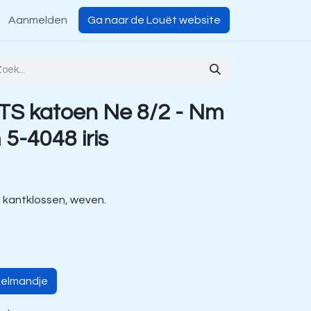
Aanmelden
Ga naar de Louët website
TS katoen Ne 8/2 - Nm
5-4048 iris
.
, kantklossen, weven.
kelmandje