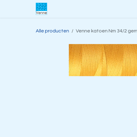
Overslaan naar inhoud
Home
Over ons
Webwinkel
S
Alle producten
Venne katoen Nm 34/2 gem