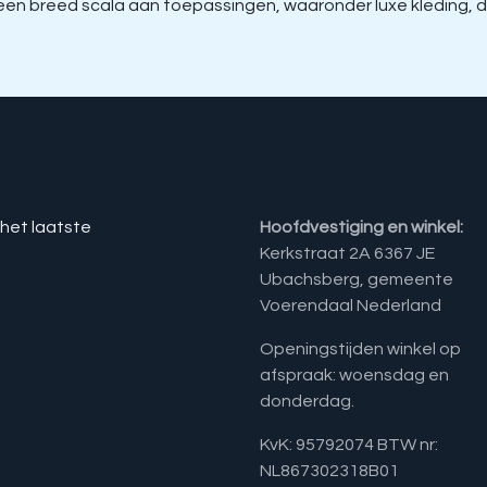
r een breed scala aan toepassingen, waaronder luxe kleding
 het laatste
Hoofdvestiging en winkel:
Kerkstraat 2A 6367 JE
Ubachsberg, gemeente
Voerendaal Nederland
Openingstijden winkel op
afspraak: woensdag en
donderdag.
KvK: 95792074 BTW nr:
NL867302318B01