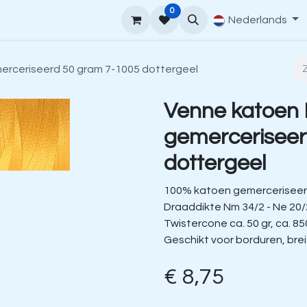
0
upport
Venne Yarn Gids
Hoe te bestellen
Nederlands
Contact
erceriseerd 50 gram 7-1005 dottergeel
Venne katoen
gemerceriseer
dottergeel
100% katoen gemerceriseer
Draaddikte Nm 34/2 - Ne 20/
Twistercone ca. 50 gr, ca. 85
Geschikt voor borduren, bre
€
8,75