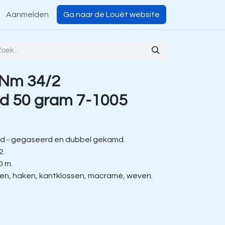
Aanmelden
Ga naar de Louët website
 Nm 34/2
d 50 gram 7-1005
d - gegaseerd en dubbel gekamd.
2.
0 m.
ien, haken, kantklossen, macramé, weven.