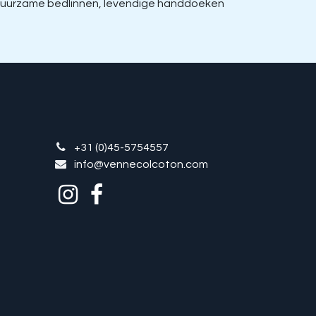
, duurzame bedlinnen, levendige handdoeken
+31 (0)45-5754557
info@vennecolcoton.com