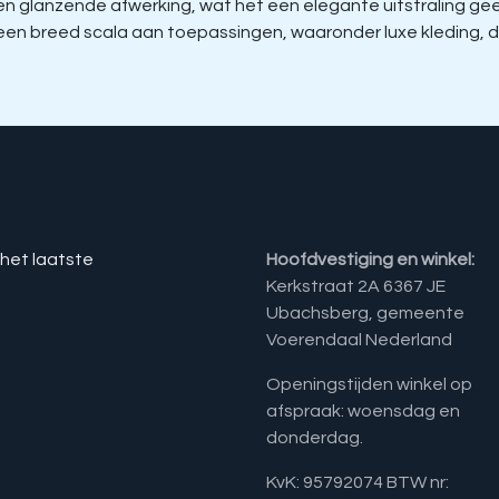
glanzende afwerking, wat het een elegante uitstraling geeft 
r een breed scala aan toepassingen, waaronder luxe kleding
 het laatste
Hoofdvestiging en winkel:
Kerkstraat 2A 6367 JE
Ubachsberg, gemeente
Voerendaal Nederland
Openingstijden winkel op
afspraak: woensdag en
donderdag.
KvK: 95792074 BTW nr: