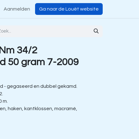
Aanmelden
Ga naar de Louët website
 Nm 34/2
d 50 gram 7-2009
d - gegaseerd en dubbel gekamd.
2.
0 m.
ien, haken, kantklossen, macramé,