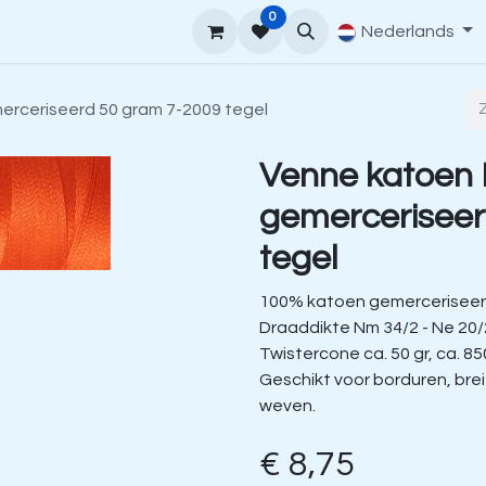
0
upport
Venne Yarn Gids
Hoe te bestellen
Nederlands
Contact
rceriseerd 50 gram 7-2009 tegel
Venne katoen
gemerceriseer
tegel
100% katoen gemerceriseer
Draaddikte Nm 34/2 - Ne 20/
Twistercone ca. 50 gr, ca. 85
Geschikt voor borduren, bre
weven.
€
8,75