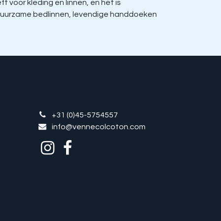
voor kleding en linnen, en het is
, duurzame bedlinnen, levendige handdoeken
+31 (0)45-5754557
info@vennecolcoton.com