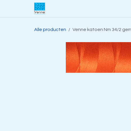
Overslaan naar inhoud
Home
Over ons
Webwinkel
S
Alle producten
Venne katoen Nm 34/2 geme