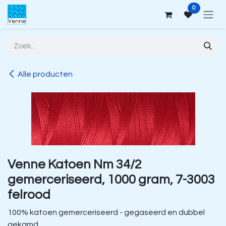
Overslaan naar inhoud
0
Alle producten
Venne Katoen Nm 34/2
gemerceriseerd, 1000 gram, 7-3003
felrood
100% katoen gemerceriseerd - gegaseerd en dubbel
gekamd.