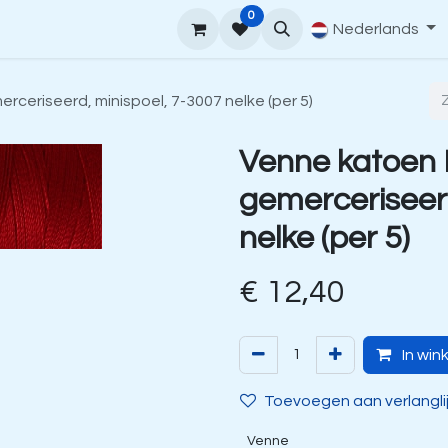
0
upport
Venne Yarn Gids
Hoe te bestellen
Nederlands
Contact
ceriseerd, minispoel, 7-3007 nelke (per 5)
Venne katoen
gemerceriseerd
nelke (per 5)
€
12,40
In win
Toevoegen aan verlangli
Venne