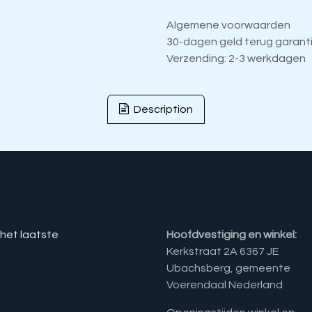
Algemene voorwaarden
30-dagen geld terug garant
Verzending: 2-3 werkdagen
Description
 het laatste
Hoofdvestiging en winkel:
Kerkstraat 2A 6367 JE
Ubachsberg, gemeente
Voerendaal Nederland