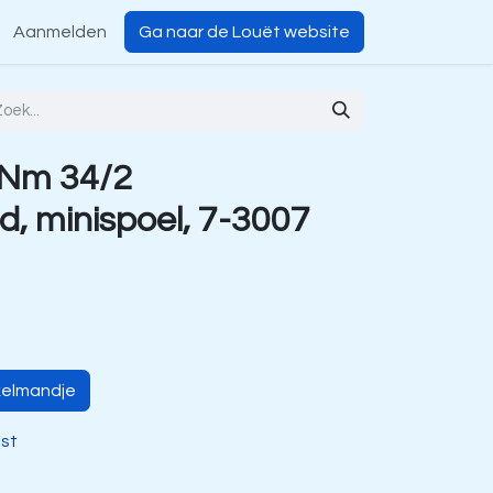
Aanmelden
Ga naar de Louët website
 Nm 34/2
, minispoel, 7-3007
kelmandje
jst