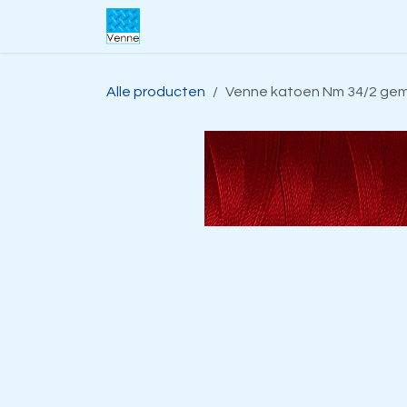
Overslaan naar inhoud
Home
Over ons
Webwinkel
S
Alle producten
Venne katoen Nm 34/2 gemer