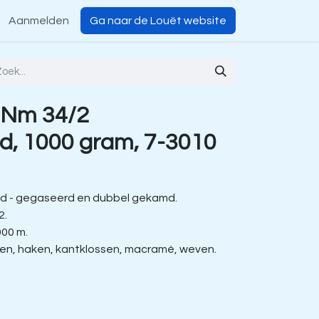
Aanmelden
Ga naar de Louët website
 Nm 34/2
d, 1000 gram, 7-3010
d - gegaseerd en dubbel gekamd.
2.
000 m.
ien, haken, kantklossen, macramé, weven.