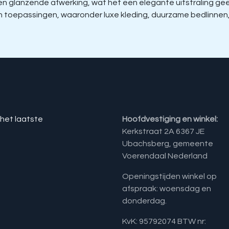
glanzende afwerking, wat het een elegante uitstraling geeft
aan toepassingen, waaronder luxe kleding, duurzame bedlinnen
 het laatste
Hoofdvestiging en winkel:
Kerkstraat 2A 6367 JE
Ubachsberg, gemeente
Voerendaal Nederland
Openingstijden winkel op
afspraak: woensdag en
donderdag.
KvK: 95792074 BTW nr: