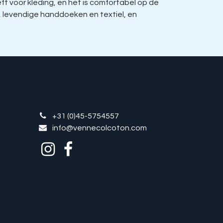
 voor kleding, en het is comfortabel op de
, levendige handdoeken en textiel, en
+31 (0)45-5754557
info@vennecolcoton.com