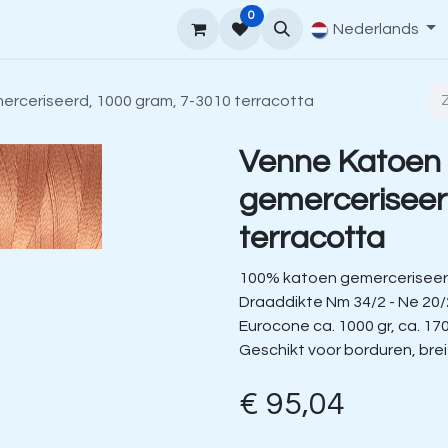
0
upport
Venne Yarn Gids
Hoe te bestellen
Nederlands
Contact
rceriseerd, 1000 gram, 7-3010 terracotta
Venne Katoen
gemerceriseer
terracotta
100% katoen gemerceriseer
Draaddikte Nm 34/2 - Ne 20/
Eurocone ca. 1000 gr, ca. 17
Geschikt voor borduren, bre
€
95,04