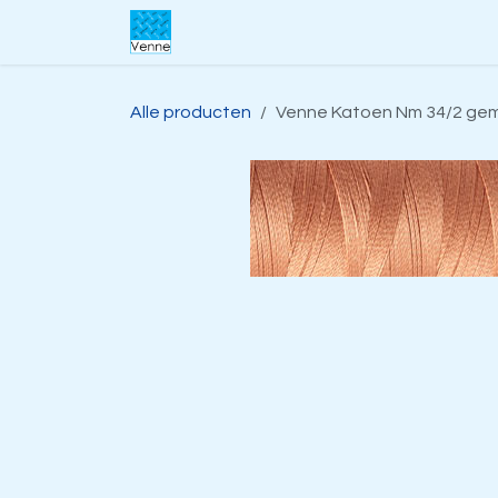
Overslaan naar inhoud
Home
Over ons
Webwinkel
S
Alle producten
Venne Katoen Nm 34/2 geme