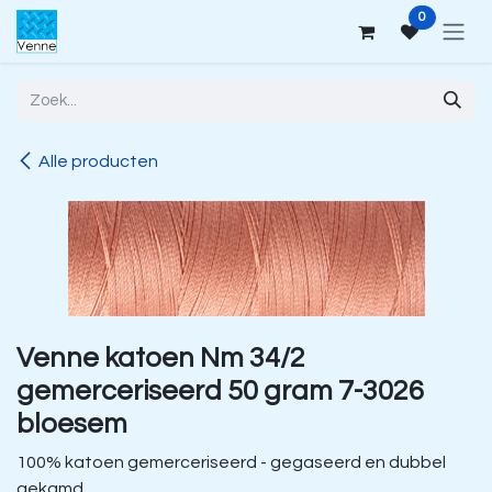
Overslaan naar inhoud
0
Alle producten
Venne katoen Nm 34/2
gemerceriseerd 50 gram 7-3026
bloesem
100% katoen gemerceriseerd - gegaseerd en dubbel
gekamd.