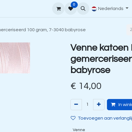
0
upport
Venne Yarn Gids
Hoe te bestellen
Nederlands
Contact
erceriseerd 100 gram, 7-3040 babyrose
Venne katoen
gemerceriseer
babyrose
€
14,00
In win
Toevoegen aan verlangli
Venne