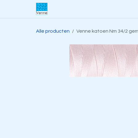
Overslaan naar inhoud
Home
Over ons
Webwinkel
S
Alle producten
Venne katoen Nm 34/2 gem