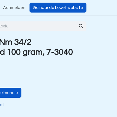
Aanmelden
Ga naar de Louët website
 Nm 34/2
d 100 gram, 7-3040
kelmandje
jst