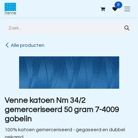
Overslaan naar inhoud
0
Alle producten
Venne katoen Nm 34/2
gemerceriseerd 50 gram 7-4009
gobelin
100% katoen gemerceriseerd - gegaseerd en dubbel
gekamd.