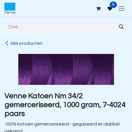
Overslaan naar inhoud
0
Alle producten
Venne Katoen Nm 34/2
gemerceriseerd, 1000 gram, 7-4024
paars
100% katoen gemerceriseerd - gegaseerd en dubbel
gekamd.