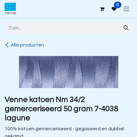
Overslaan naar inhoud
0
Alle producten
Venne katoen Nm 34/2
gemerceriseerd 50 gram 7-4038
lagune
100% katoen gemerceriseerd - gegaseerd en dubbel
gekamd.