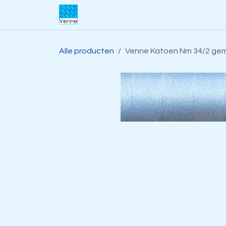
Overslaan naar inhoud
Home
Over ons
Webwinkel
S
Alle producten
Venne Katoen Nm 34/2 gem