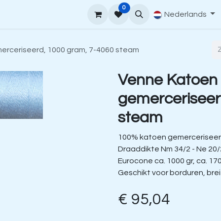
0
upport
Venne Yarn Gids
Hoe te bestellen
Nederlands
Contact
erceriseerd, 1000 gram, 7-4060 steam
Venne Katoen
gemerceriseer
steam
100% katoen gemerceriseer
Draaddikte Nm 34/2 - Ne 20/
Eurocone ca. 1000 gr, ca. 17
Geschikt voor borduren, bre
€
95,04