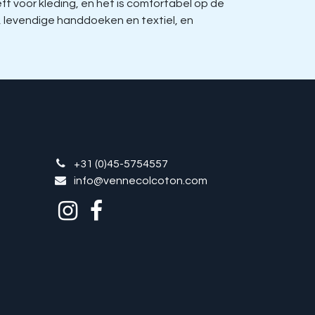
 voor kleding, en het is comfortabel op de
, levendige handdoeken en textiel, en
+31 (0)45-5754557
info@vennecolcoton.com