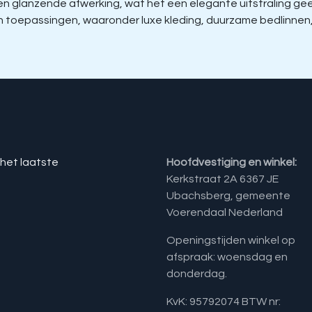
glanzende afwerking, wat het een elegante uitstraling geeft
aan toepassingen, waaronder luxe kleding, duurzame bedlinnen
 het laatste
Hoofdvestiging en winkel:
Kerkstraat 2A 6367 JE
Ubachsberg, gemeente
Voerendaal Nederland
Openingstijden winkel op
afspraak: woensdag en
donderdag.
KvK: 95792074 BTW nr: