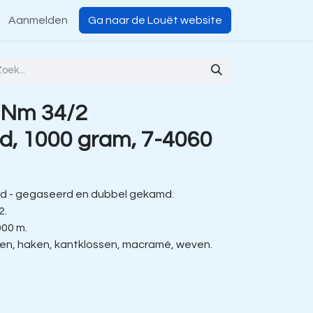
Aanmelden
Ga naar de Louët website
 Nm 34/2
d, 1000 gram, 7-4060
d - gegaseerd en dubbel gekamd.
2.
000 m.
ien, haken, kantklossen, macramé, weven.