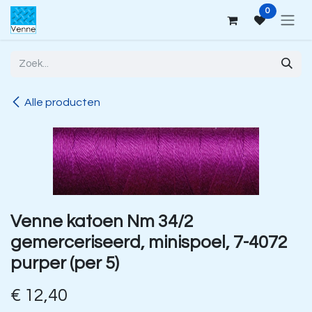
Overslaan naar inhoud
0
Alle producten
Venne katoen Nm 34/2
gemerceriseerd, minispoel, 7-4072
purper (per 5)
€
12,40