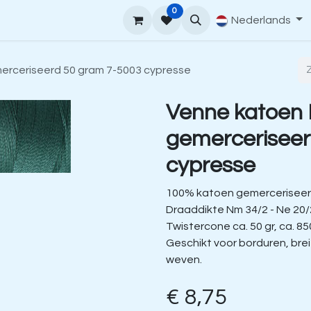
0
upport
Venne Yarn Gids
Hoe te bestellen
Nederlands
Contact
erceriseerd 50 gram 7-5003 cypresse
Venne katoen
gemerceriseer
cypresse
100% katoen gemerceriseer
Draaddikte Nm 34/2 - Ne 20/
Twistercone ca. 50 gr, ca. 85
Geschikt voor borduren, bre
weven.
€
8,75