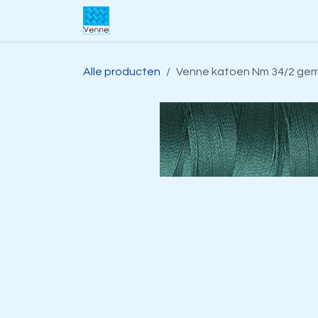
Overslaan naar inhoud
Home
Over ons
Webwinkel
S
Alle producten
Venne katoen Nm 34/2 gem