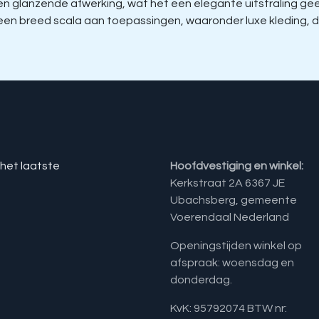
glanzende afwerking, wat het een elegante uitstraling geeft 
r een breed scala aan toepassingen, waaronder luxe kleding
 het laatste
Hoofdvestiging en winkel:
Kerkstraat 2A 6367 JE
Ubachsberg, gemeente
Voerendaal Nederland
Openingstijden winkel op
afspraak: woensdag en
donderdag.
KvK: 95792074 BTW nr: