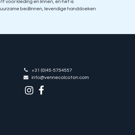
voor kleding en linnen, en het is
, duurzame bedlinnen, levendige handdoeken
+31 (0)45-5754557
info@vennecolcoton.com