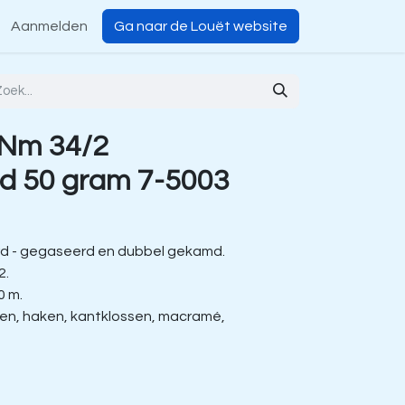
Aanmelden
Ga naar de Louët website
 Nm 34/2
d 50 gram 7-5003
d - gegaseerd en dubbel gekamd.
2.
0 m.
ien, haken, kantklossen, macramé,