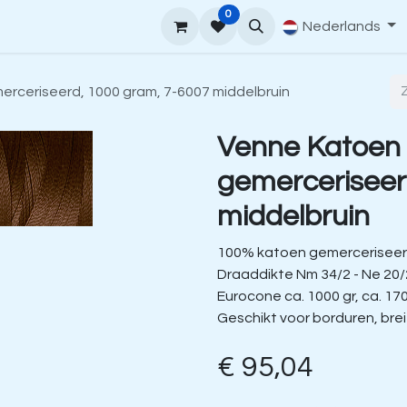
0
upport
Venne Yarn Gids
Hoe te bestellen
Nederlands
Contact
rceriseerd, 1000 gram, 7-6007 middelbruin
Venne Katoen
gemerceriseer
middelbruin
100% katoen gemerceriseer
Draaddikte Nm 34/2 - Ne 20/
Eurocone ca. 1000 gr, ca. 17
Geschikt voor borduren, bre
€
95,04