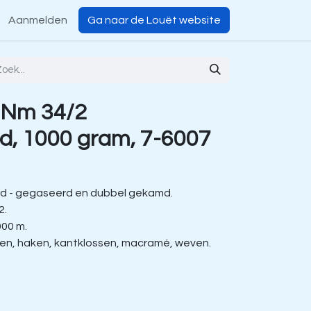
Aanmelden
Ga naar de Louët website
 Nm 34/2
d, 1000 gram, 7-6007
d - gegaseerd en dubbel gekamd.
2.
000 m.
ien, haken, kantklossen, macramé, weven.