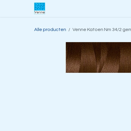
Overslaan naar inhoud
Home
Over ons
Webwinkel
S
Alle producten
Venne Katoen Nm 34/2 geme