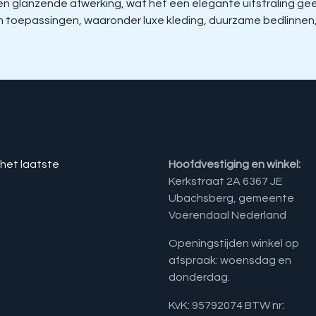
glanzende afwerking, wat het een elegante uitstraling geeft
aan toepassingen, waaronder luxe kleding, duurzame bedlinnen
 het laatste
Hoofdvestiging en winkel:
Kerkstraat 2A 6367 JE
Ubachsberg, gemeente
Voerendaal Nederland
Openingstijden winkel op
afspraak: woensdag en
donderdag.
KvK: 95792074 BTW nr: