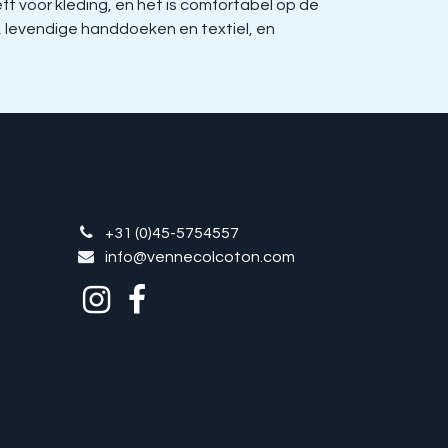
 voor kleding, en het is comfortabel op de
, levendige handdoeken en textiel, en
+31 (0)45-5754557
info@vennecolcoton.com