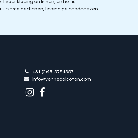
voor kleding en linnen, en het is
, duurzame bedlinnen, levendige handdoeken
+31 (0)45-5754557
info@vennecolcoton.com