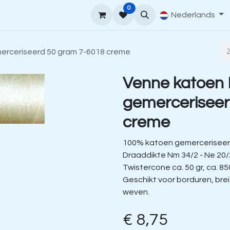
0
upport
Venne Yarn Gids
Hoe te bestellen
Nederlands
Contact
erceriseerd 50 gram 7-6018 creme
Venne katoen
gemerceriseer
creme
100% katoen gemerceriseer
Draaddikte Nm 34/2 - Ne 20/
Twistercone ca. 50 gr, ca. 85
Geschikt voor borduren, bre
weven.
€
8,75