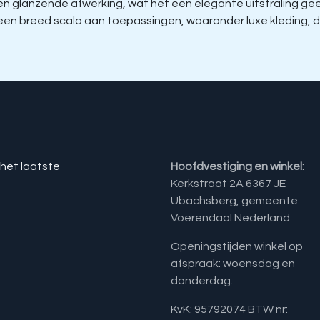
glanzende afwerking, wat het een elegante uitstraling geeft 
r een breed scala aan toepassingen, waaronder luxe kleding
 het laatste
Hoofdvestiging en winkel:
Kerkstraat 2A 6367 JE
Ubachsberg, gemeente
Voerendaal Nederland
Openingstijden winkel op
afspraak: woensdag en
donderdag.
KvK: 95792074 BTW nr: