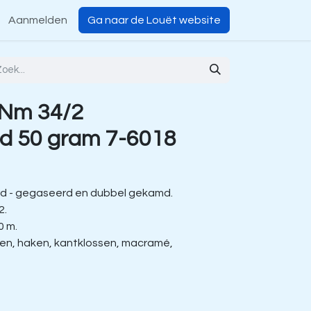
Aanmelden
Ga naar de Louët website
 Nm 34/2
d 50 gram 7-6018
d - gegaseerd en dubbel gekamd.
2.
0 m.
ien, haken, kantklossen, macramé,