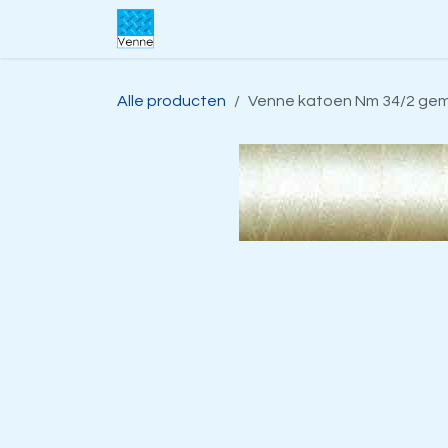
Overslaan naar inhoud
Home
Over ons
Webwinkel
S
Alle producten
Venne katoen Nm 34/2 gem