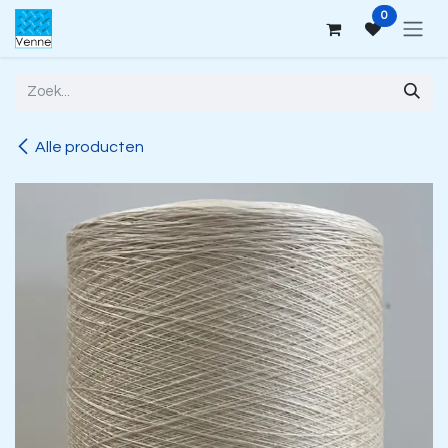
Overslaan naar inhoud
0
Alle producten