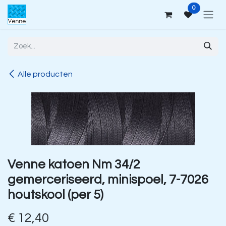
Overslaan naar inhoud
0
Alle producten
Venne katoen Nm 34/2
gemerceriseerd, minispoel, 7-7026
houtskool (per 5)
€
12,40