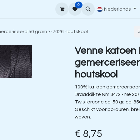
0
upport
Venne Yarn Gids
Hoe te bestellen
Nederlands
Contact
erceriseerd 50 gram 7-7026 houtskool
Venne katoen
gemerceriseer
houtskool
100% katoen gemerceriseer
Draaddikte Nm 34/2 - Ne 20/
Twistercone ca. 50 gr, ca. 85
Geschikt voor borduren, bre
weven.
€
8,75