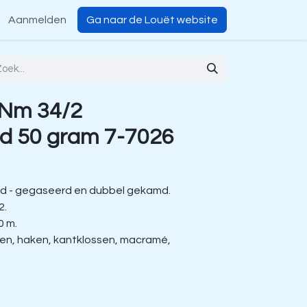
Aanmelden
Ga naar de Louët website
 Nm 34/2
d 50 gram 7-7026
d - gegaseerd en dubbel gekamd.
2.
0 m.
ien, haken, kantklossen, macramé,