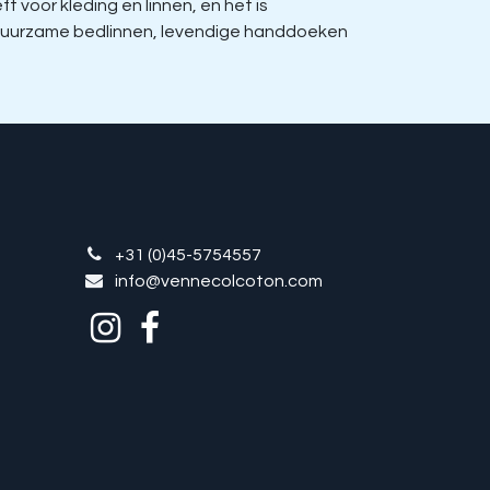
voor kleding en linnen, en het is
, duurzame bedlinnen, levendige handdoeken
+31 (0)45-5754557
info@vennecolcoton.com