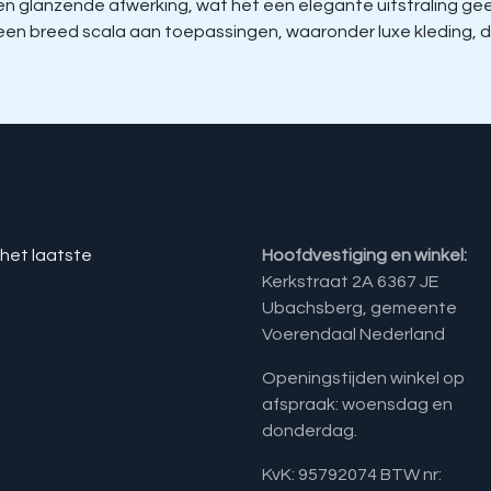
glanzende afwerking, wat het een elegante uitstraling geeft 
r een breed scala aan toepassingen, waaronder luxe kleding
 het laatste
Hoofdvestiging en winkel:
Kerkstraat 2A 6367 JE
Ubachsberg, gemeente
Voerendaal Nederland
Openingstijden winkel op
afspraak: woensdag en
donderdag.
KvK: 95792074 BTW nr: