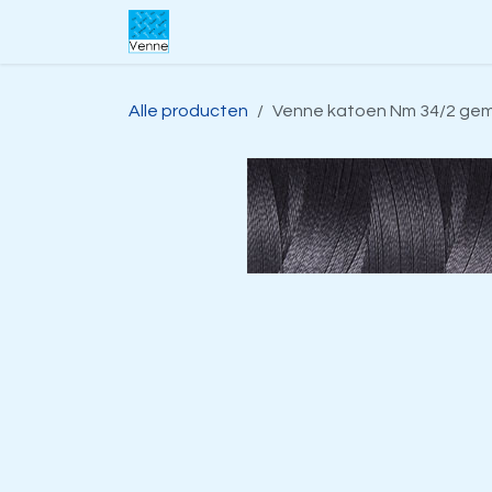
Overslaan naar inhoud
Home
Over ons
Webwinkel
S
Alle producten
Venne katoen Nm 34/2 gem