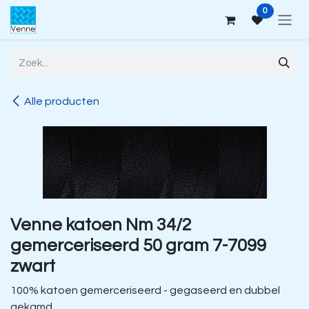
Overslaan naar inhoud
0
Alle producten
Venne katoen Nm 34/2
gemerceriseerd 50 gram 7-7099
zwart
100% katoen gemerceriseerd - gegaseerd en dubbel
gekamd.