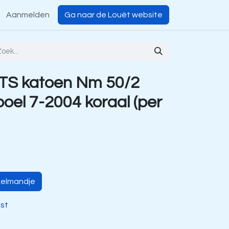
Aanmelden
Ga naar de Louët website
TS katoen Nm 50/2
oel 7-2004 koraal (per
kelmandje
jst