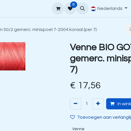
0
upport
Venne Yarn Gids
Hoe te bestellen
Nederlands
Contact
50/2 gemerc. minispoel 7-2004 koraal (per 7)
Venne BIO GO
gemerc. minisp
7)
€
17,56
In win
Toevoegen aan verlangli
Venne