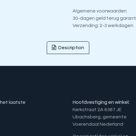
Algemene voorwaarden
30-dagen geld terug garant
Verzending: 2-3 werkdagen
Description
 het laatste
Hoofdvestiging en winkel:
Kerkstraat 2A 6367 JE
Ubachsberg, gemeente
Voerendaal Nederland