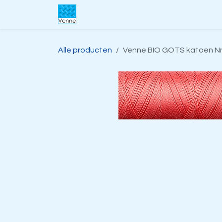
Overslaan naar inhoud
Home
Over ons
Webwinkel
S
Alle producten
Venne BIO GOTS katoen Nm 